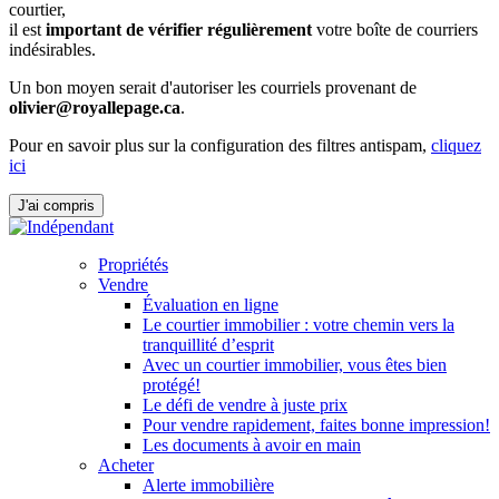
courtier,
il est
important de vérifier régulièrement
votre boîte de courriers
indésirables.
Un bon moyen serait d'autoriser les courriels provenant de
olivier@royallepage.ca
.
Pour en savoir plus sur la configuration des filtres antispam,
cliquez
ici
J'ai compris
Propriétés
Vendre
Évaluation en ligne
Le courtier immobilier : votre chemin vers la
tranquillité d’esprit
Avec un courtier immobilier, vous êtes bien
protégé!
Le défi de vendre à juste prix
Pour vendre rapidement, faites bonne impression!
Les documents à avoir en main
Acheter
Alerte immobilière