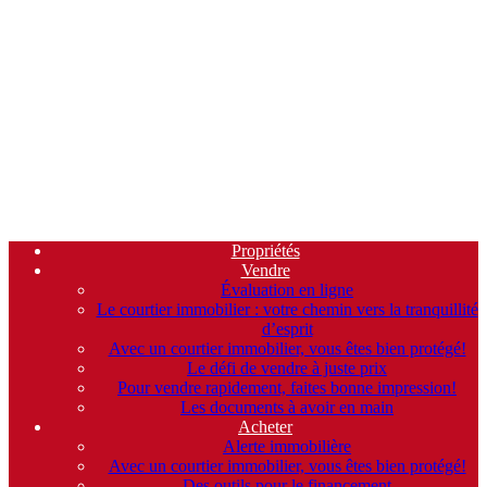
Propriétés
Vendre
Évaluation en ligne
Le courtier immobilier : votre chemin vers la tranquillité
d’esprit
Avec un courtier immobilier, vous êtes bien protégé!
Le défi de vendre à juste prix
Pour vendre rapidement, faites bonne impression!
Les documents à avoir en main
Acheter
Alerte immobilière
Avec un courtier immobilier, vous êtes bien protégé!
Des outils pour le financement