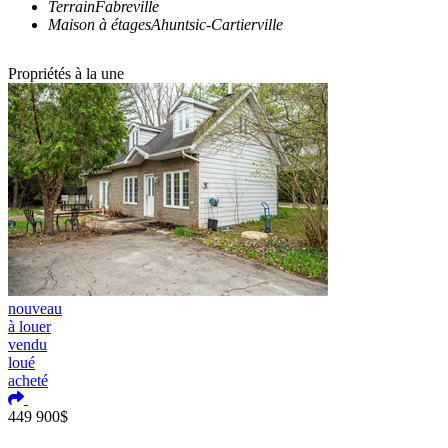
Terrain
Fabreville
Maison à étages
Ahuntsic-Cartierville
Propriétés à la une
nouveau
à louer
vendu
loué
acheté
Ajouter aux coups de coeur
449 900$