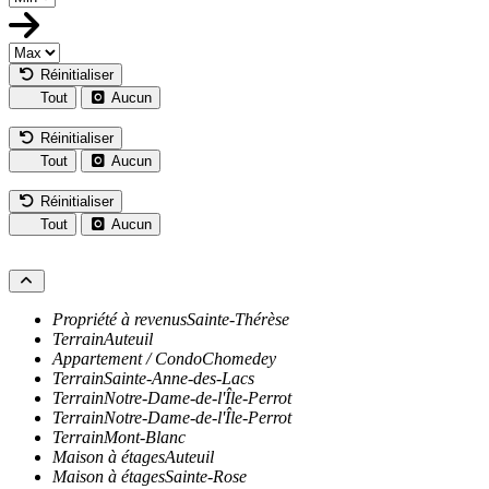
Réinitialiser
Tout
Aucun
Réinitialiser
Tout
Aucun
Réinitialiser
Tout
Aucun
Propriété à revenus
Sainte-Thérèse
Terrain
Auteuil
Appartement / Condo
Chomedey
Terrain
Sainte-Anne-des-Lacs
Terrain
Notre-Dame-de-l'Île-Perrot
Terrain
Notre-Dame-de-l'Île-Perrot
Terrain
Mont-Blanc
Maison à étages
Auteuil
Maison à étages
Sainte-Rose