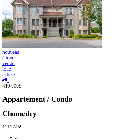
nouveau
à louer
vendu
loué
acheté
Ajouter aux coups de coeur
419 900$
Appartement / Condo
Chomedey
13137459
2